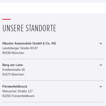
UNSERE STANDORTE
Häusler Automobile GmbH & Co. KG
Landsberger Straße 83-87
80339 München
089 5101-0
Telefon:
Telefax:
089 5101-261
Berg am Laim
Kreillerstraße 56
E-MAIL SENDEN
81673 München
089 436897 3
Telefon:
Service-Annahme und Fahrzeugabholung
Mo – Fr:
7.00 – 18.00 Uhr
Fürstenfeldbruck
E-MAIL SENDEN
Maisacher Straße 127
Teile & Zubehör
82256 Fürstenfeldbruck
Mo.-Fr.
7:30 - 16:30 Uhr
Verkauf
08141-40060
Telefon:
Mo.-Fr.
8:30 - 18:00 Uhr
Verkauf Neu- und Gebrauchtfahrzeuge