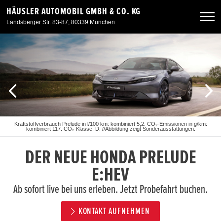
HÄUSLER AUTOMOBIL GMBH & CO. KG
Landsberger Str. 83-87, 80339 München
Neuwagen
Gebrauchtwagen
Angebote
Kraftstoffverbrauch Prelude in l/100 km: kombiniert 5,2. CO₂-Emissionen in g/km:
kombiniert 117. CO₂-Klasse: D. //Abbildung zeigt Sonderausstattungen.
Service & Zubehör
DER NEUE HONDA PRELUDE
Unser Autohaus
E:HEV
Ab sofort live bei uns erleben. Jetzt Probefahrt buchen.
Standorte
KONTAKT AUFNEHMEN