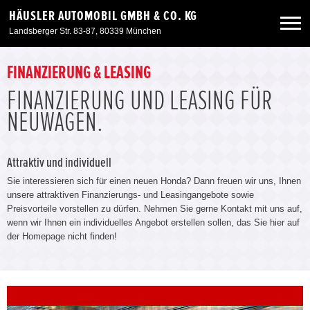
HÄUSLER AUTOMOBIL GMBH & CO. KG
Landsberger Str. 83-87, 80339 München
Neuwagen
FINANZIERUNG & LEASING
FINANZIERUNG UND LEASING FÜR
Gebrauchtwagen
NEUWAGEN.
Angebote
Attraktiv und individuell
Sie interessieren sich für einen neuen Honda? Dann freuen wir uns, Ihnen
Service & Zubehör
unsere attraktiven Finanzierungs- und Leasingangebote sowie
Preisvorteile vorstellen zu dürfen. Nehmen Sie gerne Kontakt mit uns auf,
wenn wir Ihnen ein individuelles Angebot erstellen sollen, das Sie hier auf
Unser Autohaus
der Homepage nicht finden!
Standorte