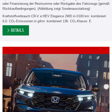
oder Finanzierung der Restsumme oder Rückgabe des Fahrzeugs (gemäß
Rückkaufbedingungen). (Abbildung zeigt Sonderausstattung)
Kraftstoffverbrauch CR-V e:HEV Elegance 2WD in l/100 km: kombiniert
6,0. CO₂-Emissionen in g/km: kombiniert 136. CO₂-Klasse: E.
DETAILS