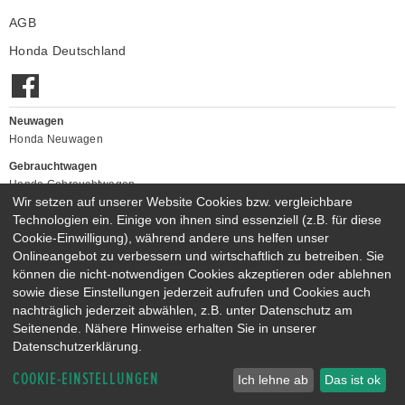
AGB
Honda Deutschland
Neuwagen
Honda Neuwagen
Gebrauchtwagen
Honda Gebrauchtwagen
Wir setzen auf unserer Website Cookies bzw. vergleichbare
Honda Vorführwagen
Technologien ein. Einige von ihnen sind essenziell (z.B. für diese
Gesamtbestand
Cookie-Einwilligung), während andere uns helfen unser
NEUWAGENMODELLE
Onlineangebot zu verbessern und wirtschaftlich zu betreiben. Sie
HONDA JAZZ E:HEV
HONDA CIVIC E:HEV
können die nicht-notwendigen Cookies akzeptieren oder ablehnen
sowie diese Einstellungen jederzeit aufrufen und Cookies auch
HONDA PRELUDE E:HEV
HONDA HR-V E:HEV
nachträglich jederzeit abwählen, z.B. unter Datenschutz am
HONDA ZR-V E:HEV
HONDA CR-V E:HEV & E:PHEV
Seitenende. Nähere Hinweise erhalten Sie in unserer
Datenschutzerklärung.
COOKIE-EINSTELLUNGEN
Ich lehne ab
Das ist ok