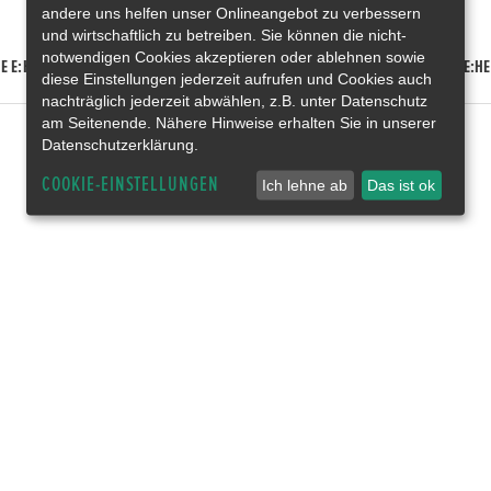
andere uns helfen unser Onlineangebot zu verbessern
und wirtschaftlich zu betreiben. Sie können die nicht-
notwendigen Cookies akzeptieren oder ablehnen sowie
E E:HEV
HONDA HR-V E:HEV
HONDA ZR-V E:HEV
HONDA CR-V E:HE
diese Einstellungen jederzeit aufrufen und Cookies auch
nachträglich jederzeit abwählen, z.B. unter Datenschutz
am Seitenende. Nähere Hinweise erhalten Sie in unserer
Datenschutzerklärung.
COOKIE-EINSTELLUNGEN
Ich lehne ab
Das ist ok