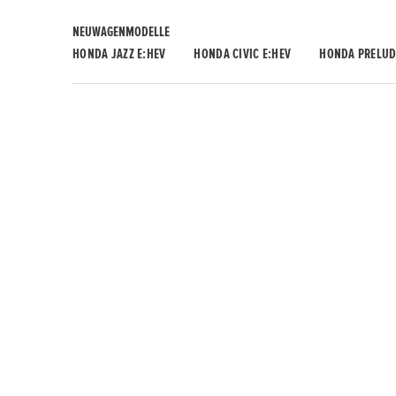
NEUWAGENMODELLE
HONDA JAZZ E:HEV
HONDA CIVIC E:HEV
HONDA PRELUD