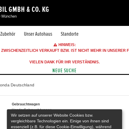
IL GMBH & CO. KG
39 München
& Zubehör
Unser Autohaus
Standorte
HINWEIS:
ZWISCHENZEITLICH VERKAUFT BZW. IST NICHT MEHR IN UNSERER
VIELEN DANK FÜR IHR VERSTÄNDNIS.
NEUE SUCHE
onda Deutschland
Gebrauchtwagen
Honda Gebrauchtwagen
Wir setzen auf unserer Website Cookies bzw.
Honda Vorführwagen
vergleichbare Technologien ein. Einige von ihnen sind
Gesamtbestand
essenziell (z.B. für diese Cookie-Einwilligung), während