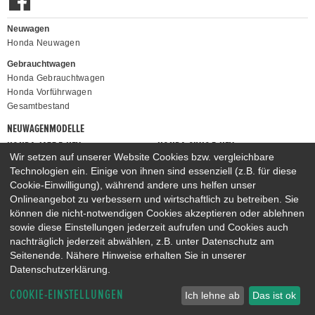
Neuwagen
Honda Neuwagen
Gebrauchtwagen
Honda Gebrauchtwagen
Honda Vorführwagen
Gesamtbestand
NEUWAGENMODELLE
HONDA JAZZ E:HEV
HONDA CIVIC E:HEV
Wir setzen auf unserer Website Cookies bzw. vergleichbare
HONDA PRELUDE E:HEV
HONDA HR-V E:HEV
Technologien ein. Einige von ihnen sind essenziell (z.B. für diese
HONDA ZR-V E:HEV
HONDA CR-V E:HEV & E:PHEV
Cookie-Einwilligung), während andere uns helfen unser
Onlineangebot zu verbessern und wirtschaftlich zu betreiben. Sie
können die nicht-notwendigen Cookies akzeptieren oder ablehnen
sowie diese Einstellungen jederzeit aufrufen und Cookies auch
nachträglich jederzeit abwählen, z.B. unter Datenschutz am
Seitenende. Nähere Hinweise erhalten Sie in unserer
Datenschutzerklärung.
COOKIE-EINSTELLUNGEN
Ich lehne ab
Das ist ok